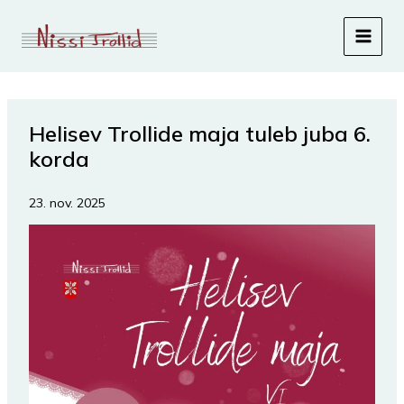
Skip
to
content
Helisev Trollide maja tuleb juba 6.
korda
23. nov. 2025