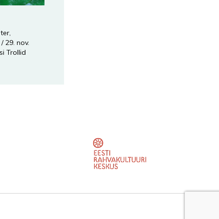
ter
,
/
29. nov.
si Trollid