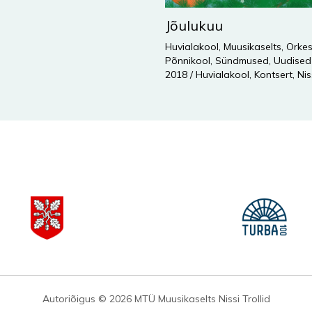
Jõulukuu
Huvialakool
,
Muusikaselts
,
Orkes
Põnnikool
,
Sündmused
,
Uudised
2018
/
Huvialakool
,
Kontsert
,
Nis
Autoriõigus © 2026 MTÜ Muusikaselts Nissi Trollid