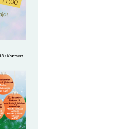
018
/
Kontsert