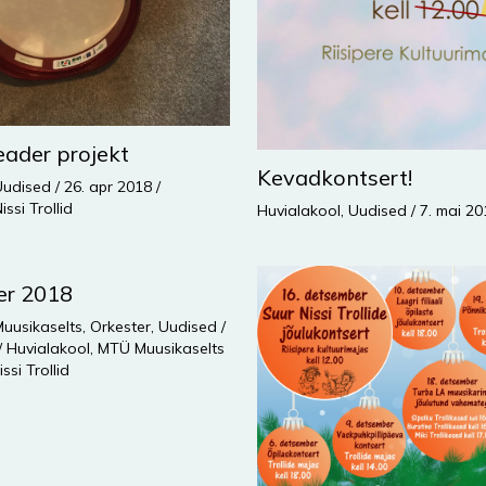
ader projekt
Kevadkontsert!
Uudised
/
26. apr 2018
/
issi Trollid
Huvialakool
,
Uudised
/
7. mai 2
er 2018
uusikaselts
,
Orkester
,
Uudised
/
/
Huvialakool
,
MTÜ Muusikaselts
issi Trollid