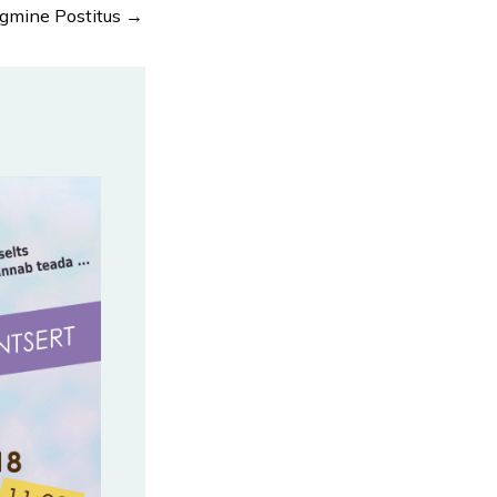
rgmine Postitus
→