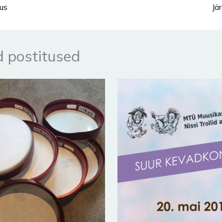
us
Jä
 postitused