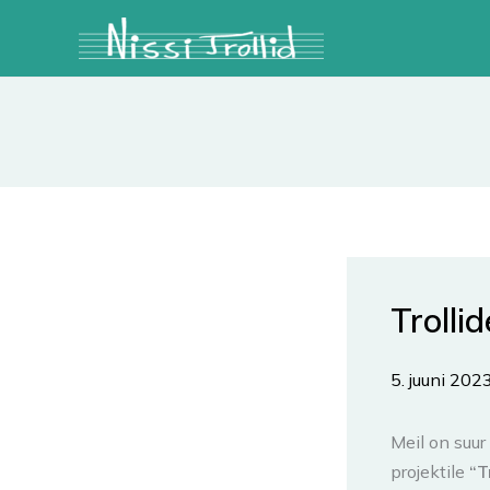
Skip
to
content
Trolli
5. juuni 202
Meil on suur
projektile
“T