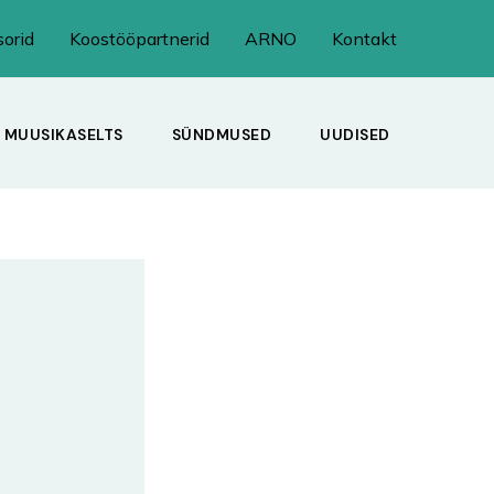
orid
Koostööpartnerid
ARNO
Kontakt
MUUSIKASELTS
SÜNDMUSED
UUDISED