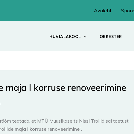
Avaleht
Spons
HUVIALAKOOL
ORKESTER
de maja I korruse renoveerimine
3
 rõõm teatada, et MTÜ Muusikaselts Nissi Trollid sai toetust
rollide maja I korruse renoveerimine
“.