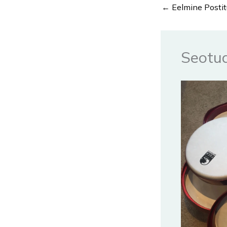
←
Eelmine Postit
Seotud