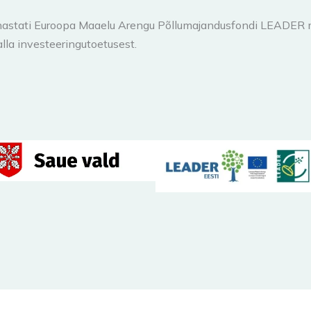
hastati Euroopa Maaelu Arengu Põllumajandusfondi LEADER
lla investeeringutoetusest.