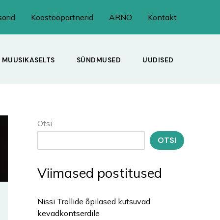
orid
Koostööpartnerid
ARNO
Kontakt
MUUSIKASELTS
SÜNDMUSED
UUDISED
Otsi
OTSI
Viimased postitused
Nissi Trollide õpilased kutsuvad
kevadkontserdile