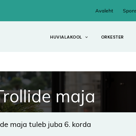
Avaleht
Spons
HUVIALAKOOL
ORKESTER
Trollide maja
ide maja tuleb juba 6. korda