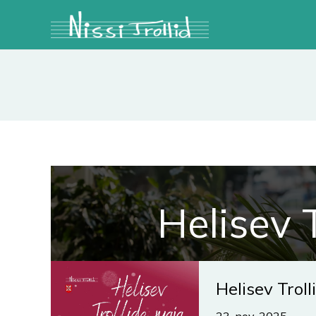
Skip
to
content
Helisev 
Helisev Troll