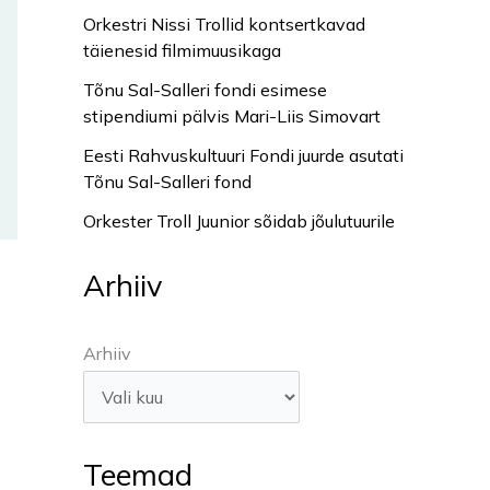
Orkestri Nissi Trollid kontsertkavad
täienesid filmimuusikaga
Tõnu Sal-Salleri fondi esimese
stipendiumi pälvis Mari-Liis Simovart
Eesti Rahvuskultuuri Fondi juurde asutati
Tõnu Sal-Salleri fond
Orkester Troll Juunior sõidab jõulutuurile
Arhiiv
Arhiiv
Teemad